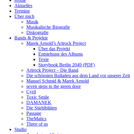
Home
Aktuelles
Termine
Über mich
Musik
Musikalische Biografie
Diskografie
Bands & Projekte
Marek Arnold’s Artrock Project
Über das Projekt
Entstehung des Albums
Texte
Storybook Berlin 2049 (PDF)
Artrock Project – Die Band
Die schönsten Balladen aus dem Land vor unserer Zeit
Manuel Schmid & Marek Arnold
seven steps to the green door
Cyril
Toxic Smile
DAMANEK
Die Stiehlblüten
Passage
TheMatics
Three of us
Studio