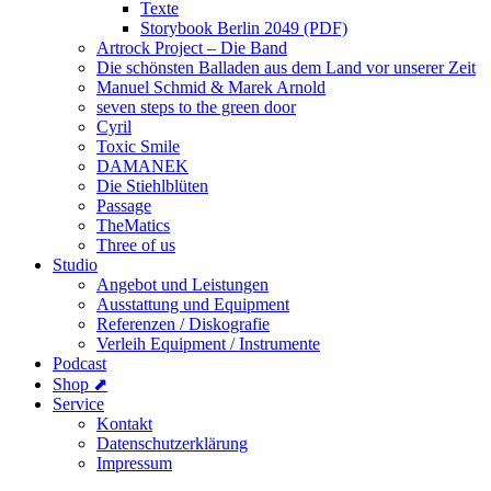
Texte
Storybook Berlin 2049 (PDF)
Artrock Project – Die Band
Die schönsten Balladen aus dem Land vor unserer Zeit
Manuel Schmid & Marek Arnold
seven steps to the green door
Cyril
Toxic Smile
DAMANEK
Die Stiehlblüten
Passage
TheMatics
Three of us
Studio
Angebot und Leistungen
Ausstattung und Equipment
Referenzen / Diskografie
Verleih Equipment / Instrumente
Podcast
Shop ⬈
Service
Kontakt
Datenschutzerklärung
Impressum