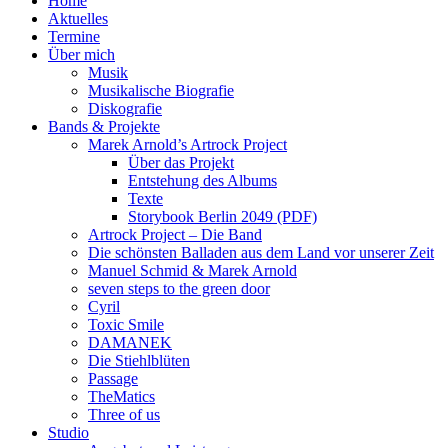
Home
Aktuelles
Termine
Über mich
Musik
Musikalische Biografie
Diskografie
Bands & Projekte
Marek Arnold’s Artrock Project
Über das Projekt
Entstehung des Albums
Texte
Storybook Berlin 2049 (PDF)
Artrock Project – Die Band
Die schönsten Balladen aus dem Land vor unserer Zeit
Manuel Schmid & Marek Arnold
seven steps to the green door
Cyril
Toxic Smile
DAMANEK
Die Stiehlblüten
Passage
TheMatics
Three of us
Studio