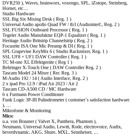
DVR250 ), Waves, brainworx, voxengo, SPL, iZotope, Steinberg,
Hornet, etc…
Studio Hardware
SSL Big Six Mixing Desk ( Reg. 1 )
Universal Audio apollo Quad FW / tb3 (Audiointerf., Reg. 2 )
SSL FUSION Outboard Processor ( Reg. 1 )
Tegeler Audio Manufaktur EQP-1 Equalizer ( Reg. 1 )
Heritage Audio Britstrip Channelstrip ( Reg. 2 )
Focusrite ISA One Mic Preamp & DI ( Reg. 1 )
SPL Grapevine KeyMix 6 ( Studio Rackmixer, Reg. 1 )
SSL UF8 + UF1 DAW Controller ( Reg. 1 )
TC M-one XL Effektgeräte ( Reg 1 )
Behringer X-Touch One ( DAW Controller Reg. 2 )
Tascam Model 24 Mixer ( Rec Reg. 3 )
M-Audio 192 / 14 ( Audio Interface, Reg. 2 )
2 x ipad Pro 12.9 / iPad Air 2023 / Air 2
Tascam CD-A500 CD / MC Hardware
6 x Furmann Power Conditioner
Funk Logic 3P-III Palindrometer ( customer´s satisfaction hardware
), …
Mikrofonie & Monitoring
Mics:
u.a. von Brauner ( Valvet X, Panthera, Phantom ),
Neumann, Universal Audio, Lewitt, Rode, electrovoice, Audix,
beyerdynamic, AKG, Shure, MXL, Sennheiser, …