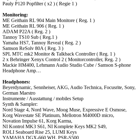
Pauly P120 Popfilter ( x2 ) ( Regie 1 )
Monitoring:
ME Geithain RL 904 Main Monitore ( Reg. 1 )
ME Geithain RL 906 ( Reg. 1 )
ADAM P22A ( Reg. 2 )
Tannoy TS10 Sub ( Reg.1 )
Yamaha HS7, Tannoy Reveal ( Reg. 2 )
Samson ReSolv 80A ( Reg. 3 )
SPL MTC mk2 Monitor & Talkback Controller ( Reg. 1 )
2 x Behringer Xenyx Control 2 ( Monitorcontroller, Reg. 2 )
Mackie HM400, Lehmann Audio Studio Cube / Samson S-phone
Headphone Amp…
Headphones:
Beyerdynamic, Sennheiser, AKG, Audio Technica, Focusrite, Sony,
German Maestro
Instrumente / Ausstattung / mobiles Setup
Synth & Sampler:
Nord Stage 4, Nord Wave, Moog Muse, Expressive E Osmose,
Korg Wavestate SE Platinum, Mellotron M4000D micro,
Novation Impulse 61, Korg Karma,
NI Kontrol MK3 S61, NI Komplete Keys MK2 S49,
ROLI Seaboard Rise 25, LUMI Keys
YAMAHA DGX-660 WH, PSR-S500