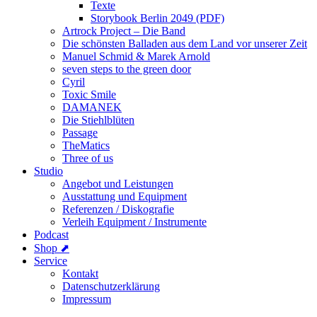
Texte
Storybook Berlin 2049 (PDF)
Artrock Project – Die Band
Die schönsten Balladen aus dem Land vor unserer Zeit
Manuel Schmid & Marek Arnold
seven steps to the green door
Cyril
Toxic Smile
DAMANEK
Die Stiehlblüten
Passage
TheMatics
Three of us
Studio
Angebot und Leistungen
Ausstattung und Equipment
Referenzen / Diskografie
Verleih Equipment / Instrumente
Podcast
Shop ⬈
Service
Kontakt
Datenschutzerklärung
Impressum