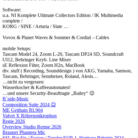
Software:
u.a. NI Komplete Ultimate Collectors Edition / IK Multimedia
complete /
KORG / SINE / Arturia / Slate …
Vovox & Planet Waves & Sommer & Cordial – Cables
mobile Setups:
Tascam Model 24, Zoom L-20, Tascam DP24 SD, Soundcraft
UI12, Behringer Keyb. Line Mixer
sE Reflexion Filter, Zoom H2n, MacBook
div. stuff ( Recording, Sounddesign ) von AKG, Yamaha, Samson,
Tascam, Behringer, Sennheiser, Roland, Alesis…
…nicht zu vergessen:
Wasserkocher & Kaffeeautomaten!
…und unsere Security-Beauftragte „Bailey“ 😉
B`side-Music
Composition Suite 2024 😉
ME Geithain RL904
Valvet X Röhrenmikrophon
Regie 2026
Overview Studio Remse 2026
Brauner Phantera Mic
SSL Big Six / Fusion / Tegeler EQP-1, Heritage Britstrip 2024