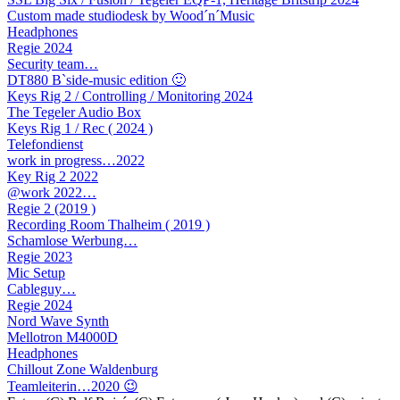
Custom made studiodesk by Wood´n´Music
Headphones
Regie 2024
Security team…
DT880 B`side-music edition 🙂
Keys Rig 2 / Controlling / Monitoring 2024
The Tegeler Audio Box
Keys Rig 1 / Rec ( 2024 )
Telefondienst
work in progress…2022
Key Rig 2 2022
@work 2022…
Regie 2 (2019 )
Recording Room Thalheim ( 2019 )
Schamlose Werbung…
Regie 2023
Mic Setup
Cableguy…
Regie 2024
Nord Wave Synth
Mellotron M4000D
Headphones
Chillout Zone Waldenburg
Teamleiterin…2020 😉