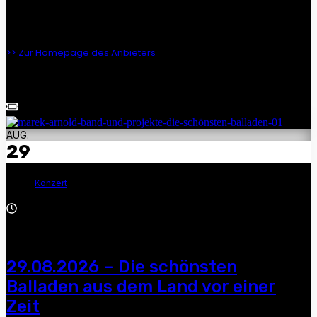
Dirk Zöllner, Manuel Schmid, Andre Gensicke und Marek
Arnold — „Die schönsten Balladen aus dem Land vor einer
Zeit“, 20:00 Uhr, Rittergut Olbernhau, Markt 5
>> Zur Homepage des Anbieters
Rittergut, Olbernhau,
Markt 5
Olbernhau
,
Germany
AUG.
29
Konzert
19:00 - 21:00
29.08.2026 – Die schönsten
Balladen aus dem Land vor einer
Zeit