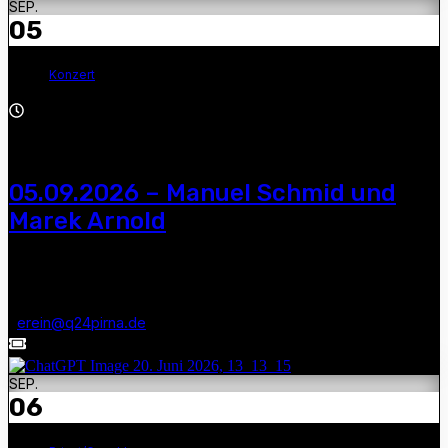
SEP.
05
Konzert
19:00 - 21:30
05.09.2026 – Manuel Schmid und
Marek Arnold
Manuel Schmid und Marek Arnold — 19.00 Uhr, Q24, Niedere
Burgstraße 5a, 01796 Pirna, Tel.: 03501/506800 E-Mail:
v
erein@q24pirna.de
SEP.
06