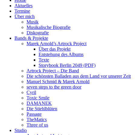
Home
Aktuelles
Termine
Über mich
Musik
Musikalische Biografie
Diskografie
Bands & Projekte
Marek Arnold’s Artrock Project
Über das Projekt
Entstehung des Albums
Texte
Storybook Berlin 2049 (PDF)
Artrock Project – Die Band
Die schönsten Balladen aus dem Land vor unserer Zeit
Manuel Schmid & Marek Arnold
seven steps to the green door
Cyril
Toxic Smile
DAMANEK
Die Stiehlblüten
Passage
TheMatics
Three of us
Studio