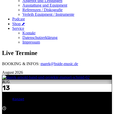
Angebot und Leistungen
Ausstattung und Equipment
Referenzen / Diskografie
Verleih Equipment / Instrumente
Podcast
Shop ⬈
Service
Kontakt
Datenschutzerklärung
Impressum
Live Termine
BOOKING & INFOS:
marek@bside-music.de
August 2026
AUG.
13
Konzert
18:00 - 18:00