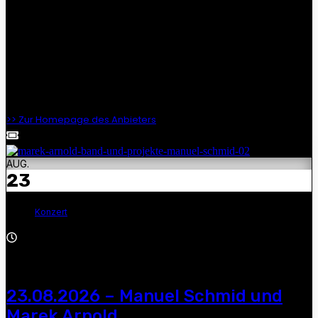
Dirk Zöllner, Manuel Schmid, Andre Gensicke und Marek
Arnold — „Die schönsten Balladen aus dem Land vor einer
Zeit“,
19:30 Uhr, Freiluftkino Friedrichshagen, Hinter dem Kurpark,
12587 Berlin
>> Zur Homepage des Anbieters
AUG.
23
Konzert
19:00 - 22:00
23.08.2026 – Manuel Schmid und
Marek Arnold