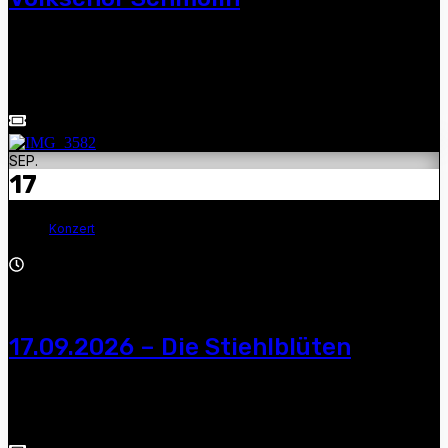
Manuel Schmid und Marek Arnold mit Ecki Dressler und
Volkschor Schmölln — 19.30 Uhr, Stadtkirche, Kirchplatz 1,
04626 Schmölln, Tel.: 034491/82392
SEP.
17
Konzert
19:00 - 21:00
17.09.2026 – Die Stiehlblüten
Die Stiehlblüten — "Blütenlese – aus 8 Jahren stiehlvoll
ausgewählt", 19:00 Uhr, Villa Mocc, Zwickau