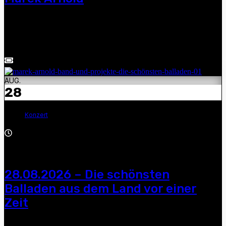
Manuel Schmid und Marek Arnold — Kulturgarten am
Gärtnerhaus, Mylau, Burg 2, Tickets - Telefon: 03765 /
305345
AUG.
28
Konzert
20:00 - 22:30
28.08.2026 – Die schönsten
Balladen aus dem Land vor einer
Zeit