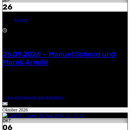
SEP.
26
Konzert
19:30 - 19:30
26.09.2026 – Manuel Schmid und
Marek Arnold
Manuel Schmid und Marek Arnold — 19.30 Uhr, Kulturzentrum
"Goldene Sonne", Fürstenplatz 5, 08289 Schneeberg, Tickets:
https://goldenesonne.ticket.io
>> Zur Homepage des Anbieters
Oktober 2026
OKT.
06