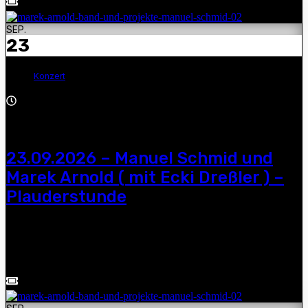
SEP.
23
Konzert
19:00 - 21:00
23.09.2026 – Manuel Schmid und
Marek Arnold ( mit Ecki Dreßler ) –
Plauderstunde
Manuel Schmid und Marek Arnold ( mit Ecki Dreßler ) –
Plauderstunde — 19.00 Uhr, BRAVO Eiscafé-Bistro, Dorfstraße
70, 04626 Vollmershain, Tel.: 034496 / 60676