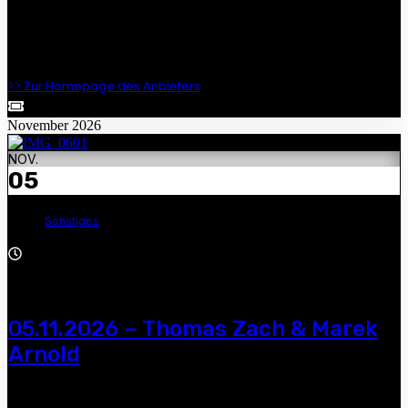
Manuel Schmid und Marek Arnold — 19:00 Uhr, Marienkirche,
06844 Dessau, Schlossplatz6,
https://www.eventim.de/event/manuel-schmid-zeiten-ziele-
zukunft-marienkirche-21173446
>> Zur Homepage des Anbieters
November 2026
NOV.
05
Sonstiges
18:00 - 20:00
05.11.2026 – Thomas Zach & Marek
Arnold