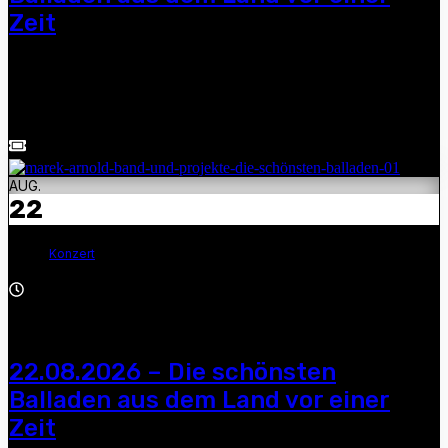
Zeit
Dirk Zöllner, Manuel Schmid, Andre Gensicke und Marek
Arnold — „Die schönsten Balladen aus dem Land vor einer
Zeit“, 20:00 Uhr, Ahlbeck, Seebühne ( Eintritt frei! )
AUG.
22
Konzert
19:30 - 22:00
22.08.2026 – Die schönsten
Balladen aus dem Land vor einer
Zeit