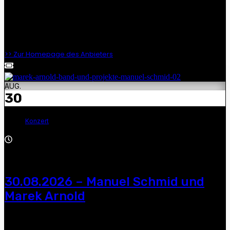
Dirk Zöllner, Manuel Schmid, Andre Gensicke und Marek
Arnold — „Die schönsten Balladen aus dem Land vor einer
Zeit“, 19:00 Uhr, Hofgut, Mohrenplatz 5, 07548 GERA
>> Zur Homepage des Anbieters
AUG.
30
Konzert
17:00 - 22:00
30.08.2026 – Manuel Schmid und
Marek Arnold
Manuel Schmid und Marek Arnold — 17:00 Uhr, St. Nikolai -