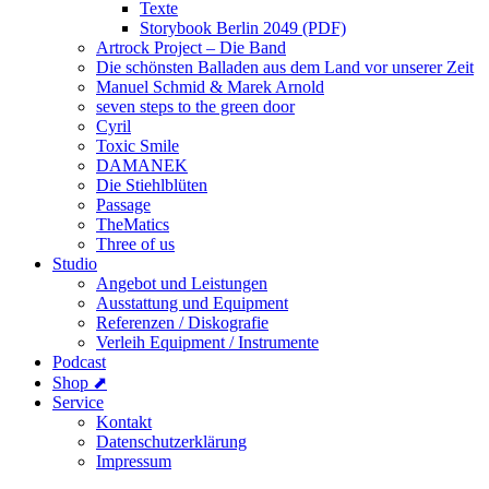
Texte
Storybook Berlin 2049 (PDF)
Artrock Project – Die Band
Die schönsten Balladen aus dem Land vor unserer Zeit
Manuel Schmid & Marek Arnold
seven steps to the green door
Cyril
Toxic Smile
DAMANEK
Die Stiehlblüten
Passage
TheMatics
Three of us
Studio
Angebot und Leistungen
Ausstattung und Equipment
Referenzen / Diskografie
Verleih Equipment / Instrumente
Podcast
Shop ⬈
Service
Kontakt
Datenschutzerklärung
Impressum