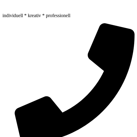
Zum
Inhalt
individuell * kreativ * professionell
springen