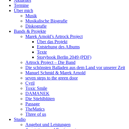
Aktuelles
Termine
Über mich
Musik
Musikalische Biografie
Diskografie
Bands & Projekte
Marek Arnold’s Artrock Project
Über das Projekt
Entstehung des Albums
Texte
Storybook Berlin 2049 (PDF)
Artrock Project – Die Band
Die schönsten Balladen aus dem Land vor unserer Zeit
Manuel Schmid & Marek Arnold
seven steps to the green door
Cyril
Toxic Smile
DAMANEK
Die Stiehlblüten
Passage
TheMatics
Three of us
Studio
Angebot und Leistungen