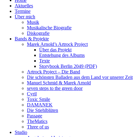
Home
Aktuelles
Termine
Über mich
Musik
Musikalische Biografie
Diskografie
Bands & Projekte
Marek Arnold’s Artrock Project
Über das Projekt
Entstehung des Albums
Texte
Storybook Berlin 2049 (PDF)
Artrock Project – Die Band
Die schönsten Balladen aus dem Land vor unserer Zeit
Manuel Schmid & Marek Arnold
seven steps to the green door
Cyril
Toxic Smile
DAMANEK
Die Stiehlblüten
Passage
TheMatics
Three of us
Studio