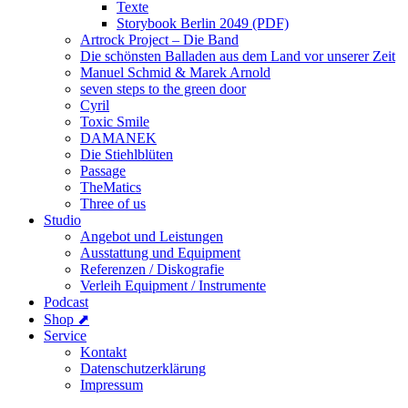
Texte
Storybook Berlin 2049 (PDF)
Artrock Project – Die Band
Die schönsten Balladen aus dem Land vor unserer Zeit
Manuel Schmid & Marek Arnold
seven steps to the green door
Cyril
Toxic Smile
DAMANEK
Die Stiehlblüten
Passage
TheMatics
Three of us
Studio
Angebot und Leistungen
Ausstattung und Equipment
Referenzen / Diskografie
Verleih Equipment / Instrumente
Podcast
Shop ⬈
Service
Kontakt
Datenschutzerklärung
Impressum